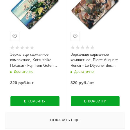
Зеркальце карманное
Зеркальце карманное
компактное, Katsushika
компактное, Pierre-Auguste
Hokusai - Fuji from Goten
Renoir - Le Déjeuner des
Hill at Shinagawa
canotiers
Достаточно
Достаточно
320
руб.
/шт
320
руб.
/шт
В КОРЗИНУ
В КОРЗИНУ
ПОКАЗАТЬ ЕЩЕ