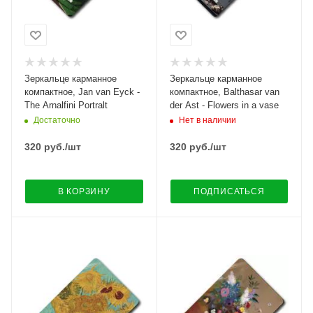
Зеркальце карманное
Зеркальце карманное
компактное, Jan van Eyck -
компактное, Balthasar van
The Arnalfini Portralt
der Ast - Flowers in a vase
Достаточно
Нет в наличии
320
руб.
/шт
320
руб.
/шт
В КОРЗИНУ
ПОДПИСАТЬСЯ