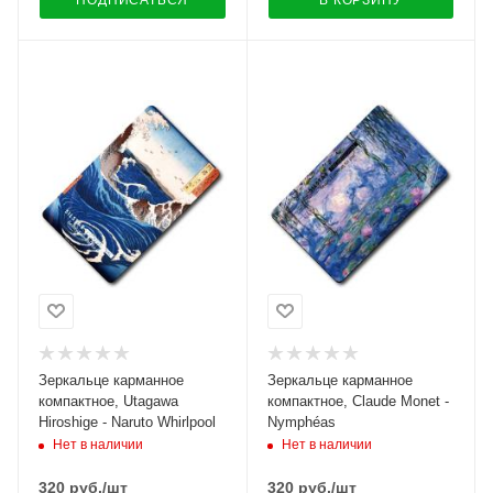
ПОДПИСАТЬСЯ
В КОРЗИНУ
Зеркальце карманное
Зеркальце карманное
компактное, Utagawa
компактное, Claude Monet -
Hiroshige - Naruto Whirlpool
Nymphéas
Нет в наличии
Нет в наличии
320
руб.
/шт
320
руб.
/шт