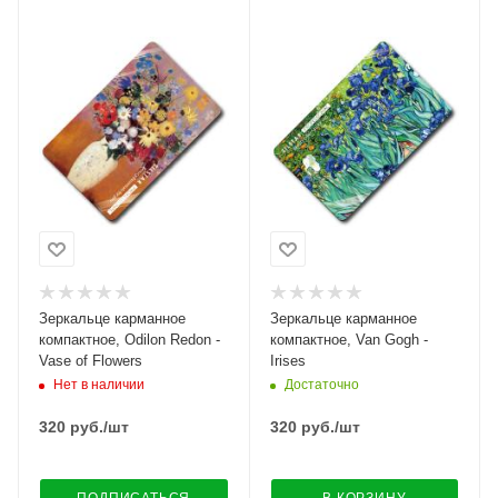
Зеркальце карманное
Зеркальце карманное
компактное, Odilon Redon -
компактное, Van Gogh -
Vase of Flowers
Irises
Нет в наличии
Достаточно
320
руб.
/шт
320
руб.
/шт