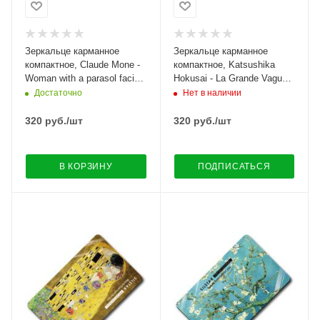
Зеркальце карманное
Зеркальце карманное
компактное, Claude Mone -
компактное, Katsushika
Woman with a parasol facing
Hokusai - La Grande Vague
left
de Kanagawa
Достаточно
Нет в наличии
320
руб.
/шт
320
руб.
/шт
В КОРЗИНУ
ПОДПИСАТЬСЯ