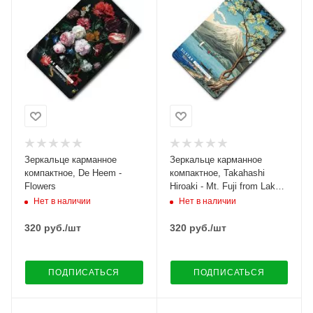
Зеркальце карманное
Зеркальце карманное
компактное, De Heem -
компактное, Takahashi
Flowers
Hiroaki - Mt. Fuji from Lake
Yamanaka
Нет в наличии
Нет в наличии
320
руб.
/шт
320
руб.
/шт
ПОДПИСАТЬСЯ
ПОДПИСАТЬСЯ