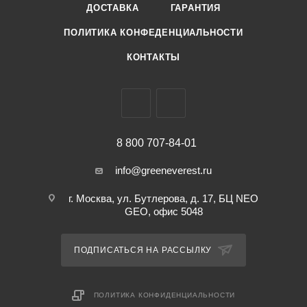
пакет с замком зип-лок, будет приятным сувениром или
ДОСТАВКА
ГАРАНТИЯ
дополнением к подарку девушке, маме, дочке, бабушке,
ПОЛИТИКА КОНФЕДЕНЦИАЛЬНОСТИ
подруге на 8 Марта, Новый Год и День рождение или
просто для себя любимой. На обратной стороне
КОНТАКТЫ
размещены изображения картин известных художников и
различные произведения искусства, которые будут
радовать Вас долгое время!
8 800 707-84-01
info@greeneverest.ru
г. Москва, ул. Бутлерова, д. 17, БЦ NEO
GEO, офис 5048
ПОДПИСАТЬСЯ НА РАССЫЛКУ
ПОЛИТИКА КОНФИДЕНЦИАЛЬНОСТИ