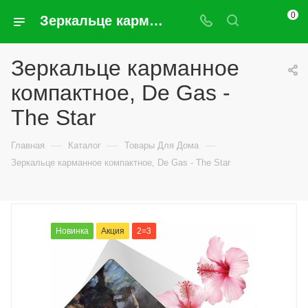
0
Зеркальце карманное компактное, De Gas - The Star
Зеркальце карманное
компактное, De Gas -
The Star
—
—
—
Главная
Каталог
Товары Для Дома
Зеркальце карманное компактное, De Gas - The Star
Новинка
Акция
2=3