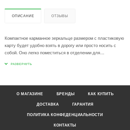
ОПИСАНИЕ
ОТЗЫВЫ
Компактное карманное зеркальце размером с пластиковую
карту будет удобно взять в дорогу или просто носить с
собой. Оно легко поместиться в отделении для
пластиковых карт, в женской косметичке, подойдет для
макияжа Зеркало изготовлено из прочного материала -
акрила, оно не царапается, легко гнется, его невозможно
разбить! Оно абсолютно безопасно, поэтому им могут
пользоваться даже дети, имеет небольшой
О МАГАЗИНЕ
БРЕНДЫ
КАК КУПИТЬ
увеличивающий эффект. Зеркало упаковано в стильный
пакет с замком зип-лок, будет приятным сувениром или
ДОСТАВКА
ГАРАНТИЯ
дополнением к подарку девушке, маме, дочке, бабушке,
ПОЛИТИКА КОНФЕДЕНЦИАЛЬНОСТИ
подруге на 8 Марта, Новый Год и День рождение или
просто для себя любимой. На обратной стороне
КОНТАКТЫ