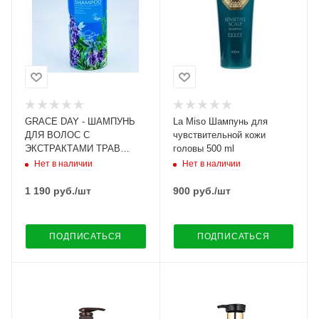
GRACE DAY - ШАМПУНЬ
La Miso Шампунь для
ДЛЯ ВОЛОС С
чувствительной кожи
ЭКСТРАКТАМИ ТРАВ
головы 500 ml
PURE PERFUME HERBAL
Нет в наличии
Нет в наличии
SHAMPOO, 500 МЛ.
1 190
руб.
/шт
900
руб.
/шт
ПОДПИСАТЬСЯ
ПОДПИСАТЬСЯ