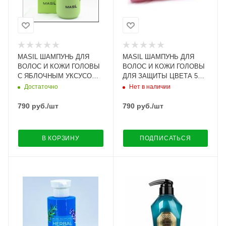
MASIL ШАМПУНЬ ДЛЯ
MASIL ШАМПУНЬ ДЛЯ
ВОЛОС И КОЖИ ГОЛОВЫ
ВОЛОС И КОЖИ ГОЛОВЫ
С ЯБЛОЧНЫМ УКСУСОМ 5
ДЛЯ ЗАЩИТЫ ЦВЕТА 5
PROBIOTICS APPLE
PROBIOTICS COLOR
Достаточно
Нет в наличии
VINEGAR SHAMPOO, 300
RADIANCE SHAMPOO, 300
мл
ML
790
руб.
/шт
790
руб.
/шт
В КОРЗИНУ
ПОДПИСАТЬСЯ