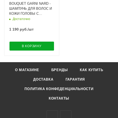
BOUQUET GARNI NARD -
ШАМПУНЬ ДЛЯ ВОЛОС И
КОЖИ ГОЛОВЫ С
ЭКСТРАКТОМ ЛАВАНДЫ И
Достаточно
МУСКУСА SHAMPOO
LAVENDER MUSK, 500 МЛ
1 190
руб.
/шт
В КОРЗИНУ
О МАГАЗИНЕ
БРЕНДЫ
КАК КУПИТЬ
ДОСТАВКА
ГАРАНТИЯ
ПОЛИТИКА КОНФЕДЕНЦИАЛЬНОСТИ
КОНТАКТЫ