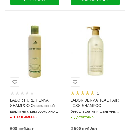
В КОРЗИНУ
ПОДПИСАТЬСЯ
1
LADOR PURE HENNA
LADOR DERMATICAL HAIR
SHAMPOO Освежающий
LOSS SHAMPOO
шампунь с кактусом, хной
безсульфатный шампунь
и ментолом 200ml
против выпадения волос
Нет в наличии
Достаточно
530 мл
600
руб.
/шт
2 500
руб.
/шт