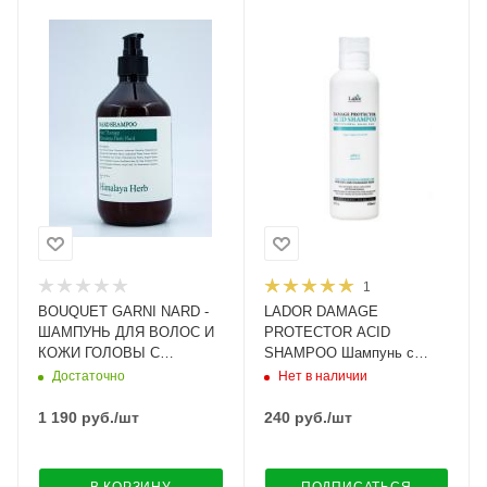
1
BOUQUET GARNI NARD -
LADOR DAMAGE
ШАМПУНЬ ДЛЯ ВОЛОС И
PROTECTOR ACID
КОЖИ ГОЛОВЫ С
SHAMPOO Шампунь с
ЭКСТРАКТОМ ЧАЙНОГО
аргановым маслом и
Достаточно
Нет в наличии
ДЕРЕВА И РОЗМАРИНА
коллагеном 150ml
SHAMPOO TEA TREE
1 190
руб.
/шт
240
руб.
/шт
ROSEMARY, 500 МЛ