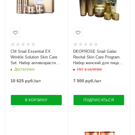
CM Snail Essential EX
DEOPROSE Snail Galac
Wrinkle Solution Skin Care
Revital Skin Care Program.
Set. Набор антивозрастных
Набор женский для лица
средств с улиточным
восстановительный с
Достаточно
Нет в наличии
экстрактом
муцином улитки
10 625
руб.
/шт
7 500
руб.
/шт
В КОРЗИНУ
ПОДПИСАТЬСЯ