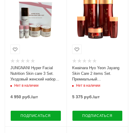
JUNGNANI Hyper Facial
Kwainara Hyo Yeon Jayang
Nutrition Skin care 3 Set.
Skin Care 2 items Set.
Уходовый женский набор
Премиальный
для лица с пептидами
антивозрастной набор для
Нет в наличии
Нет в наличии
женщин
4 950
руб.
/шт
5 375
руб.
/шт
ПОДПИСАТЬСЯ
ПОДПИСАТЬСЯ