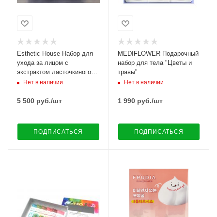
Esthetic House Набор для
MEDIFLOWER Подарочный
ухода за лицом с
набор для тела "Цветы и
экстрактом ласточкиного
травы"
гнезда и гиалуроновой
Нет в наличии
Нет в наличии
кислотой.
5 500
руб.
/шт
1 990
руб.
/шт
ПОДПИСАТЬСЯ
ПОДПИСАТЬСЯ