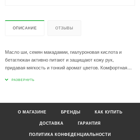
ОПИСАНИЕ
ОТЗЫВЫ
Масло ши, семян макадамии, гиалуроновая кислота и
бетаглюкан активно питают и защищают кожу рук,
придавая мягкость и тонкий аромат цветов. Комфортная
текстура обеспечивает быстрое впитывание без ощущения
пленки и липкости. Нанесите массажными движениями на
кожу рук.
О МАГАЗИНЕ
БРЕНДЫ
КАК КУПИТЬ
ДОСТАВКА
ГАРАНТИЯ
ПОЛИТИКА КОНФЕДЕНЦИАЛЬНОСТИ