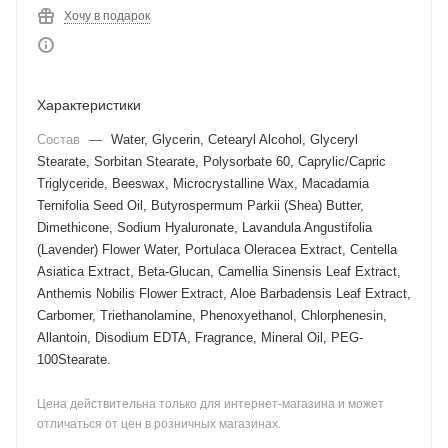
Хочу в подарок
Характеристики
Состав
—
Water, Glycerin, Cetearyl Alcohol, Glyceryl
Stearate, Sorbitan Stearate, Polysorbate 60, Caprylic/Capric
Triglyceride, Beeswax, Microcrystalline Wax, Macadamia
Ternifolia Seed Oil, Butyrospermum Parkii (Shea) Butter,
Dimethicone, Sodium Hyaluronate, Lavandula Angustifolia
(Lavender) Flower Water, Portulaca Oleracea Extract, Centella
Asiatica Extract, Beta-Glucan, Camellia Sinensis Leaf Extract,
Anthemis Nobilis Flower Extract, Aloe Barbadensis Leaf Extract,
Carbomer, Triethanolamine, Phenoxyethanol, Chlorphenesin,
Allantoin, Disodium EDTA, Fragrance, Mineral Oil, PEG-
100Stearate.
Цена действительна только для интернет-магазина и может
отличаться от цен в розничных магазинах.