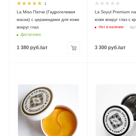
1
La Miso Патчи (Гидрогелевая
La Soyul Premium па
маска) с церамидами для кожи
кожи вокруг глаз с 
вокруг глаз
Нет в наличии
Арт
Достаточно
1 380
руб.
/шт
3 300
руб.
/шт