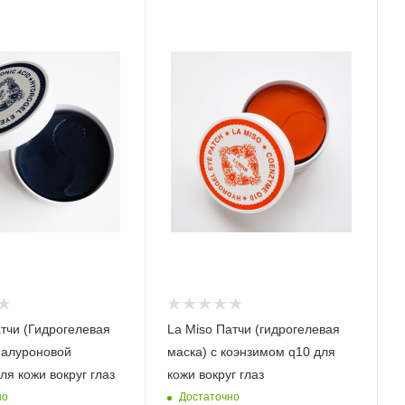
атчи (Гидрогелевая
La Miso Патчи (гидрогелевая
гиалуроновой
маска) с коэнзимом q10 для
ля кожи вокруг глаз
кожи вокруг глаз
но
Достаточно