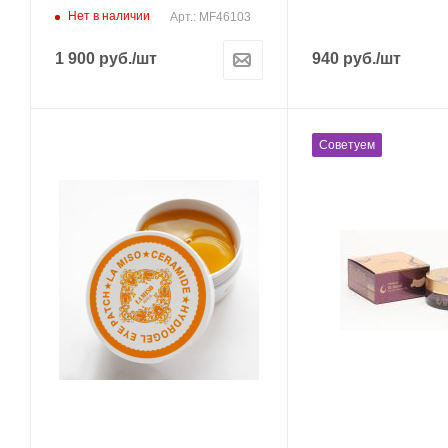
Нет в наличии
Арт.: MF46103
1 900
руб.
/шт
940
руб.
/шт
Советуем