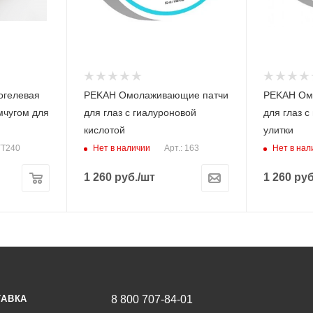
огелевая
PEKAH Омолаживающие патчи
PEKAH Ом
мчугом для
для глаз с гиалуроновой
для глаз 
кислотой
улитки
Нет в наличии
Нет в нал
УТ240
Арт.: 163
1 260
руб.
/шт
1 260
руб
ТАВКА
8 800 707-84-01