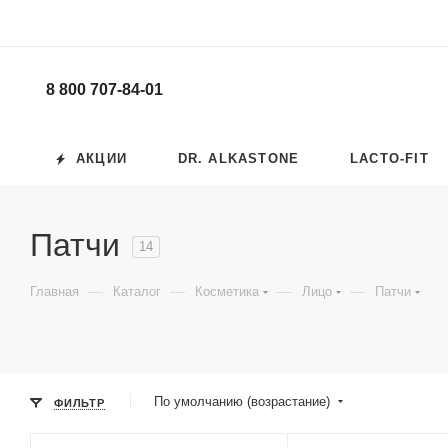
8 800 707-84-01
АКЦИИ
DR. ALKASTONE
LACTO-FIT
Патчи
14
—
—
—
—
Главная
Каталог
Косметика
Лицо
Патчи
По умолчанию (возрастание)
ФИЛЬТР