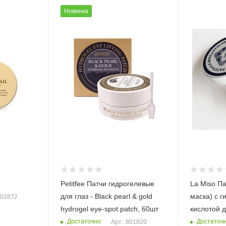
Новинка
Petitfee Патчи гидрогелевые
La Miso П
для глаз - Black pearl & gold
маска) с 
802872
hydrogel eye-spot patch, 60шт
кислотой д
Достаточно
Достаточ
Арт.: 801820