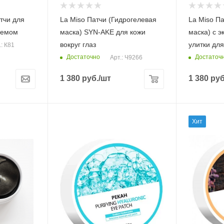
тчи для
La Miso Патчи (Гидрогелевая
La Miso П
кремом
маска) SYN-AKE для кожи
маска) с э
вокруг глаз
улитки для
.: К81
Достаточно
Достаточ
Арт.: Ч9266
1 380
руб.
/шт
1 380
руб
Хит