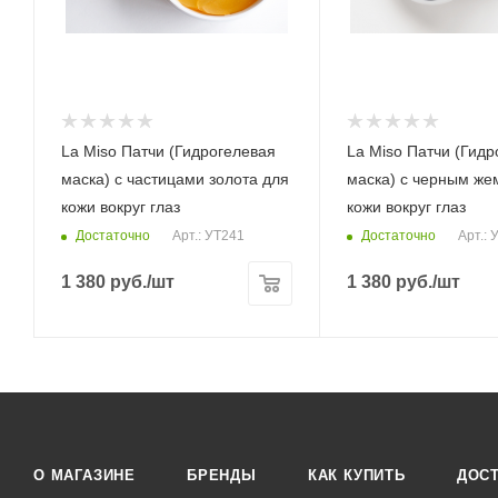
La Miso Патчи (Гидрогелевая
La Miso Патчи (Гидр
маска) с частицами золота для
маска) с черным же
кожи вокруг глаз
кожи вокруг глаз
Достаточно
Достаточно
Арт.: УТ241
Арт.: 
1 380
руб.
/шт
1 380
руб.
/шт
О МАГАЗИНЕ
БРЕНДЫ
КАК КУПИТЬ
ДОС