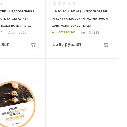
атчи (Гидрогелевая
La Miso Патчи (Гидрогелевая
кстрактом слизи
маска) с морским коллагеном
 кожи вокруг глаз
для кожи вокруг глаз
но
Достаточно
Арт.: Ч9265
Арт.: УТ242
.
/шт
1 380
руб.
/шт