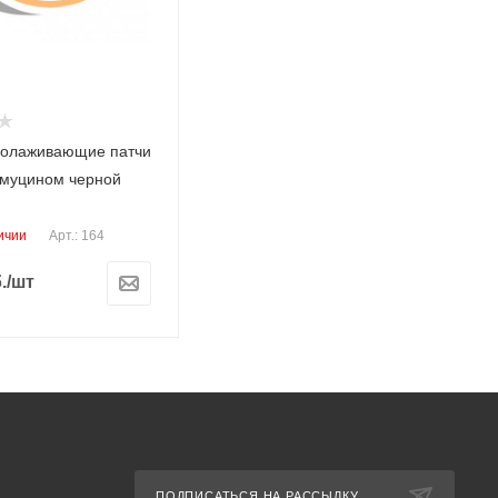
олаживающие патчи
с муцином черной
ичии
Арт.: 164
.
/шт
ПОДПИСАТЬСЯ НА РАССЫЛКУ