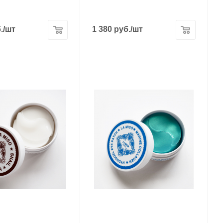
.
/шт
1 380
руб.
/шт