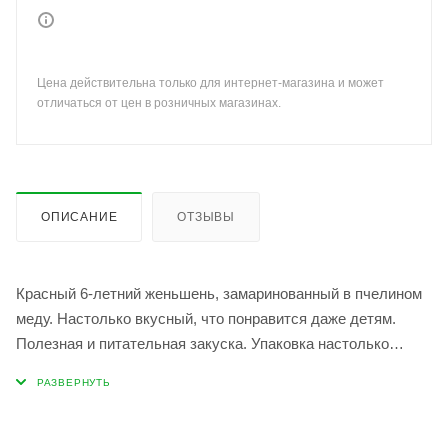
Цена действительна только для интернет-магазина и может
отличаться от цен в розничных магазинах.
ОПИСАНИЕ
ОТЗЫВЫ
Красный 6-летний женьшень, замаринованный в пчелином
меду. Настолько вкусный, что понравится даже детям.
Полезная и питательная закуска. Упаковка настолько
эргономична, что вы можете носить продукт с собой. К
тому же вы можете приобрести его в качестве вкусного
подарка, который не придется упаковывать. Товар
сертифецирован