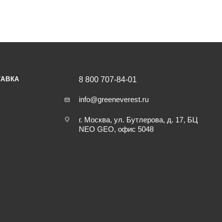
н (прочный, легкий, герметичный и легко тянущийся материал) 
проточной водой.
ким движением отжать. Просушить.
ТАВКА
8 800 707-84-01
info@greeneverest.ru
г. Москва, ул. Бутлерова, д. 17, БЦ
NEO GEO, офис 5048