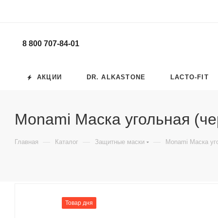
8 800 707-84-01
АКЦИИ
DR. ALKASTONE
LACTO-FIT
Monami Маска угольная (че
—
—
—
Главная
Каталог
Защитные маски
Monami Маска уго
Товар дня