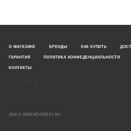
Маска изготовлена из гипоаллергенного материала - неопре
использования 12 часов.
Маску в конце рабочего дня необходимо прополоскать под 
Затем при помощи антибактериального мыла вымыть и лег
О МАГАЗИНЕ
БРЕНДЫ
КАК КУПИТЬ
ДОС
ГАРАНТИЯ
ПОЛИТИКА КОНФЕДЕНЦИАЛЬНОСТИ
КОНТАКТЫ
2026 © GREENEVEREST.RU