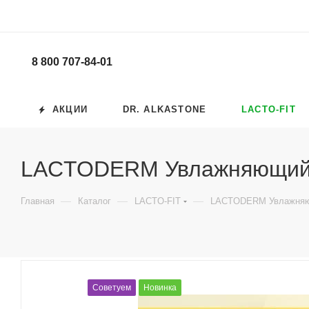
8 800 707-84-01
АКЦИИ
DR. ALKASTONE
LACTO-FIT
LACTODERM Увлажняющий 
—
—
—
Главная
Каталог
LACTO-FIT
LACTODERM Увлажняю
Советуем
Новинка