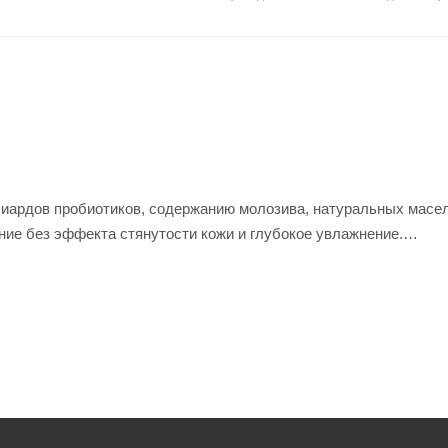
иллиардов пробиотиков, содержанию молозива, натуральных масе
ние без эффекта стянутости кожи и глубокое увлажнение.
мягко и бережно очищает кожу.
ащает коже здоровый вид.
т зеленый класс EWG.
 происхождения и 83% натуральных ингредиентов, нейтральный
ой.
 тело, руки, ноги. растереть легкими массажными движениями 