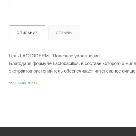
ОПИСАНИЕ
ОТЗЫВЫ
Гель LACTODERM - Полезное увлажнение.
Благодаря формуле Lactobacillus, в составе которого 5 м
экстрактов растений гель обеспечивает интенсивное очище
Гель создает нежную пену с молочно-кремовой текстурой, 
Способствует эффективно снять раздражения, зуд и возвр
Без вредных веществ и аллергенов. Все ингредиенты имею
Содержит 100% поверхностно-активных веществ природного
запаха.
Для всех типов кожи, в том числе для сухой и чувствительн
Безопасен для детей.
Способ применения: Нанести небольшое количество геля на