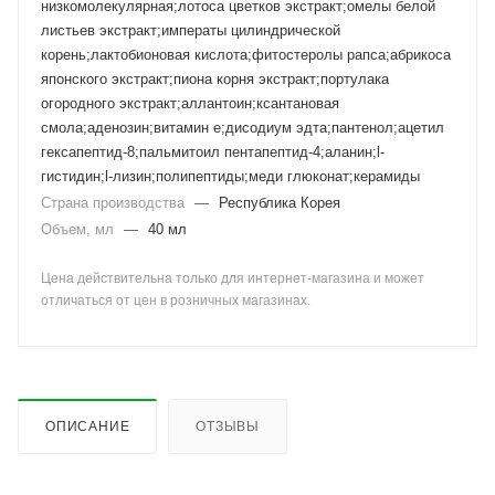
низкомолекулярная;лотоса цветков экстракт;омелы белой
листьев экстракт;императы цилиндрической
корень;лактобионовая кислота;фитостеролы рапса;абрикоса
японского экстракт;пиона корня экстракт;портулака
огородного экстракт;аллантоин;ксантановая
смола;аденозин;витамин е;дисодиум эдта;пантенол;ацетил
гексапептид-8;пальмитоил пентапептид-4;аланин;l-
гистидин;l-лизин;полипептиды;меди глюконат;керамиды
Страна производства
—
Республика Корея
Объем, мл
—
40 мл
Цена действительна только для интернет-магазина и может
отличаться от цен в розничных магазинах.
ОПИСАНИЕ
ОТЗЫВЫ