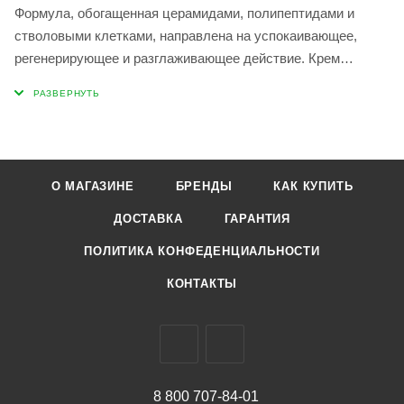
Формула, обогащенная церамидами, полипептидами и
стволовыми клетками, направлена на успокаивающее,
регенерирующее и разглаживающее действие. Крем
приятной тающей текстуры быстро впитывается, увлажняя
и питая кожу. Масла ши и макадамии смягчают, придавая
коже гладкость и сияние. Гиалуроновая кислота разного
молекулярного веса глубоко и надолго насыщает влагой.
О МАГАЗИНЕ
БРЕНДЫ
КАК КУПИТЬ
Применение: Нанесите необходимое количество средства
на кожу лица и шеи легкими массажными движениями до
ДОСТАВКА
ГАРАНТИЯ
впитывания.
ПОЛИТИКА КОНФЕДЕНЦИАЛЬНОСТИ
КОНТАКТЫ
8 800 707-84-01