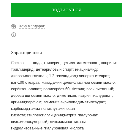
ПОДПИСАТЬСЯ
Хочу в подарок
Характеристики
Состав
—
вода; глицерин; цетилэтилгексаноат; каприлик
триглицерид; цетеариловый спирт; ниацинамид;
дипропиленгликоль; 1-2 гександиол;глицерил стеарат;
пэг-100 стеарат; макадамии цельнолистной семян масло;
сорбитан оливат; полисорбат-60; бетаин; воск пчелиный;
дерева ши семян масло; диметикон; натрия гиалуронат;
аргинин;парфюм; аммония акрилоилдиметилтаурат;
карбомер;гамма-полиглутаминовая
кислота;этилгексилглицерин;натрия гиалуронат
низкомолекулярный;гликозаминогликаны
гидролизованные;гиалуроновая кислота